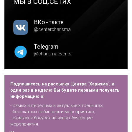
МЫ В СОЦ.СЕТЯХ
ВКонтакте
@centercharisma
Telegram
@charismaevents
Подпишитесь на рассылку Центра "Харизма", и
один раз в неделю Вы будете первыми получать
информацию о:
- самых интересных и актуальных тренингах;
- бесплатных вебинарах и мероприятиях;
- скидках и бонусах на наши обучающие
мероприятия.