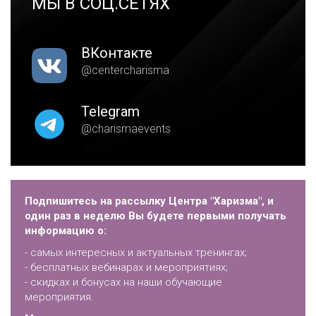
МЫ В СОЦ.СЕТЯХ
ВКонтакте
@centercharisma
Telegram
@charismaevents
Подпишитесь на рассылку Центра "Харизма", и
один раз в неделю Вы будете первыми получать
информацию о:
- самых интересных и актуальных тренингах;
- бесплатных вебинарах и мероприятиях;
- скидках и бонусах на наши обучающие
мероприятия.