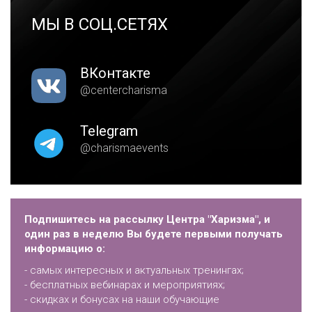
МЫ В СОЦ.СЕТЯХ
ВКонтакте
@centercharisma
Telegram
@charismaevents
Подпишитесь на рассылку Центра "Харизма", и
один раз в неделю Вы будете первыми получать
информацию о:
- самых интересных и актуальных тренингах;
- бесплатных вебинарах и мероприятиях;
- скидках и бонусах на наши обучающие