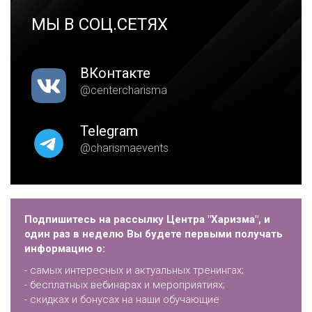
МЫ В СОЦ.СЕТЯХ
ВКонтакте
@centercharisma
Telegram
@charismaevents
Подпишитесь на рассылку Центра "Харизма", и
один раз в неделю Вы будете первыми получать
информацию о:
- самых интересных и актуальных тренингах;
- бесплатных вебинарах и мероприятиях;
- скидках и бонусах на наши обучающие