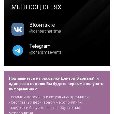
МЫ В СОЦ.СЕТЯХ
ВКонтакте
@centercharisma
Telegram
@charismaevents
Подпишитесь на рассылку Центра "Харизма", и
один раз в неделю Вы будете первыми получать
информацию о:
- самых интересных и актуальных тренингах;
- бесплатных вебинарах и мероприятиях;
- скидках и бонусах на наши обучающие
мероприятия.