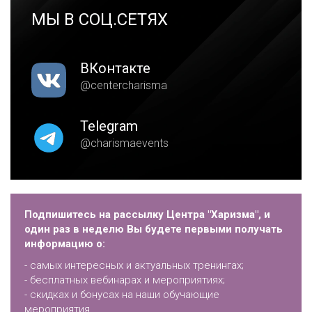
МЫ В СОЦ.СЕТЯХ
ВКонтакте
@centercharisma
Telegram
@charismaevents
Подпишитесь на рассылку Центра "Харизма", и
один раз в неделю Вы будете первыми получать
информацию о:
- самых интересных и актуальных тренингах;
- бесплатных вебинарах и мероприятиях;
- скидках и бонусах на наши обучающие
мероприятия.