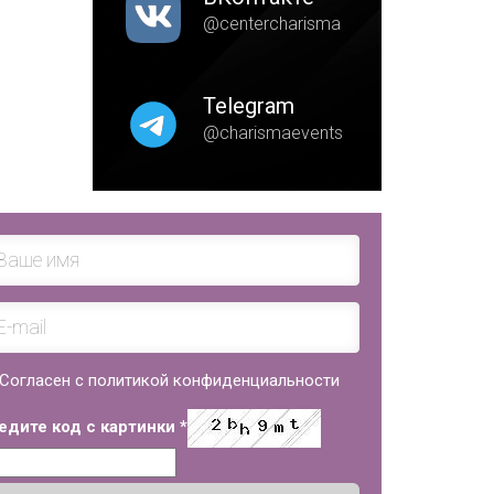
@centercharisma
Telegram
@charismaevents
Согласен с политикой конфиденциальности
едите код с картинки
*