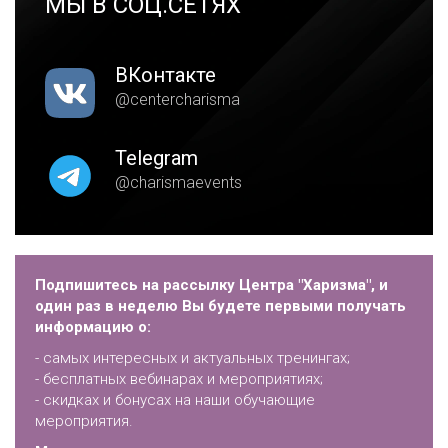
МЫ В СОЦ.СЕТЯХ
ВКонтакте
@centercharisma
Telegram
@charismaevents
Подпишитесь на рассылку Центра "Харизма", и
один раз в неделю Вы будете первыми получать
информацию о:
- самых интересных и актуальных тренингах;
- бесплатных вебинарах и мероприятиях;
- скидках и бонусах на наши обучающие
мероприятия.