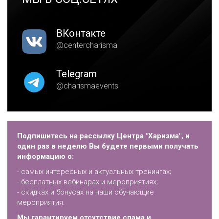
ВКонтакте
@centercharisma
Telegram
@charismaevents
Подпишитесь на рассылку Центра "Харизма", и
один раз в неделю Вы будете первыми получать
информацию о:
- самых интересных и актуальных тренингах;
- бесплатных вебинарах и мероприятиях;
- скидках и бонусах на наши обучающие
мероприятия.
Мы гарантируем отсутствие спама и