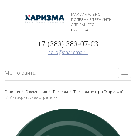
МАКСИМАЛЬНО
ПОЛЕЗНЫЕ ТРЕНИНГИ
ДЛЯ ВАШЕГО
БИЗНЕСА!
+7 (383) 383-07-03
hello@charisma.ru
Меню сайта
Togg
navig
Главная
О компании
Тренеры
Тренеры центра "Харизма"
Антикризисная стратегия