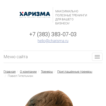
МАКСИМАЛЬНО
ПОЛЕЗНЫЕ ТРЕНИНГИ
ДЛЯ ВАШЕГО
БИЗНЕСА!
+7 (383) 383-07-03
hello@charisma.ru
Меню сайта
Togg
navig
Главная
О компании
Тренеры
Приглашённые тренеры
Павел Гительман