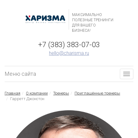
МАКСИМАЛЬНО
ПОЛЕЗНЫЕ ТРЕНИНГИ
ДЛЯ ВАШЕГО
БИЗНЕСА!
+7 (383) 383-07-03
hello@charisma.ru
Меню сайта
Togg
navig
Главная
О компании
Тренеры
Приглашённые тренеры
Гарретт Джонстон