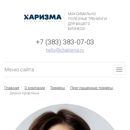
МАКСИМАЛЬНО
ПОЛЕЗНЫЕ ТРЕНИНГИ
ДЛЯ ВАШЕГО
БИЗНЕСА!
+7 (383) 383-07-03
hello@charisma.ru
Меню сайта
Togg
navig
Главная
О компании
Тренеры
Приглашённые тренеры
Диана Кровлина