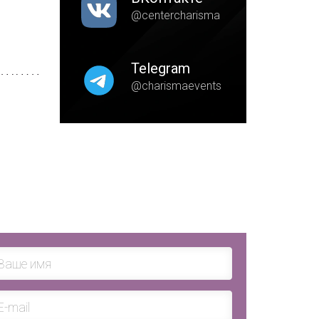
@centercharisma
Telegram
@charismaevents