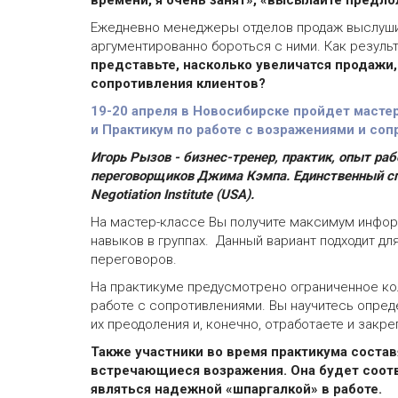
времени, я очень занят», «высылайте предло
Ежедневно менеджеры отделов продаж выслушив
аргументированно бороться с ними. Как результ
представьте, насколько увеличатся продажи
сопротивления клиентов?
19-20 апреля в Новосибирске пройдет масте
и Практикум по работе с возражениями и соп
Игорь Рызов - бизнес-тренер, практик, опыт ра
переговорщиков Джима Кэмпа. Единственный сп
Negotiation Institute (USA).
На мастер-классе Вы получите максимум информ
навыков в группах. Данный вариант подходит дл
переговоров.
На практикуме предусмотрено ограниченное кол
работе с сопротивлениями. Вы научитесь опред
их преодоления и, конечно, отработаете и закре
Также участники во время практикума соста
встречающиеся возражения. Она будет соот
являться надежной «шпаргалкой» в работе.