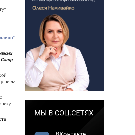
гут
ллион"
тивных
в Camp
кой
едением
но
хнику
МЫ В СОЦ.СЕТЯХ
сто
ВКонтакте