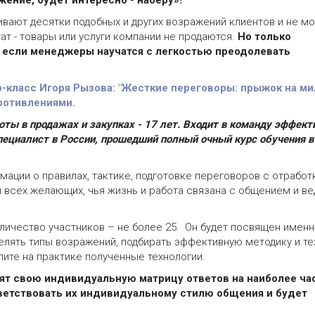
жение, будет интересно - наберу»!
ают десятки подобных и других возражений клиентов и не мо
ат - товары или услуги компании не продаются.
Но т
олько
, если менеджеры научатся с легкостью преодолевать
р-класс Игоря Рызова: "Жесткие переговоры: прыжок на ми
ротивлениями.
боты в продажах и закупках - 17 лет. Входит в команду эффек
ециалист в России, прошедший полный очный курс обучения 
ации о правилах, тактике, подготовке переговоров с отработ
я всех желающих, чья жизнь и работа связана с общением и в
ичество участников – не более 25. Он будет посвящен имен
елять типы возражений, подбирать эффективную методику и те
пите на практике полученные технологии.
вят свою индивидуальную матрицу ответов на наиболее ча
ветствовать их индивидуальному стилю общения и будет