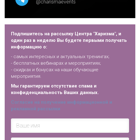
@charismaevents
Подпишитесь на рассылку Центра "Харизма", и
один раз в неделю Вы будете первыми получать
информацию о:
- самых интересных и актуальных тренингах;
- бесплатных вебинарах и мероприятиях;
- скидках и бонусах на наши обучающие
мероприятия.
Мы гарантируем отсутствие спама и
конфиденциальность Ваших данных.
Согласие на получение информационной и
рекламной рассылки