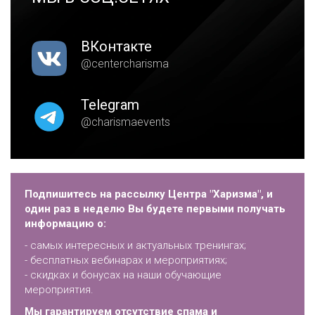
ВКонтакте
@centercharisma
Telegram
@charismaevents
Подпишитесь на рассылку Центра "Харизма", и
один раз в неделю Вы будете первыми получать
информацию о:
- самых интересных и актуальных тренингах;
- бесплатных вебинарах и мероприятиях;
- скидках и бонусах на наши обучающие
мероприятия.
Мы гарантируем отсутствие спама и