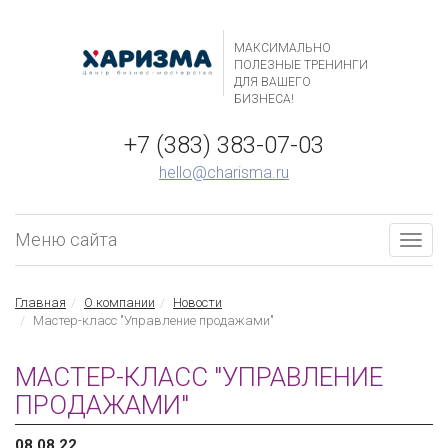
МАКСИМАЛЬНО
ПОЛЕЗНЫЕ ТРЕНИНГИ
ДЛЯ ВАШЕГО
БИЗНЕСА!
+7 (383) 383-07-03
hello@charisma.ru
Меню сайта
Togg
navig
Главная
О компании
Новости
Мастер-класс "Управление продажами"
МАСТЕР-КЛАСС "УПРАВЛЕНИЕ
ПРОДАЖАМИ"
08.08.22