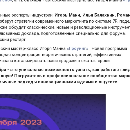
а 360»
,
а 12 октября
- авторский мастер-класс Игоря Манна
«Г
нные эксперты индустрии:
Игорь Манн, Илья Балахнин, Рома
берут стратегии современного маркетинга по системе 7Р, поде
акже обсудят классические, новые и революционные инструмен
клюзивных доклада, подготовленные специально для форума,
кий рестарт.
рский мастер-класс Игоря Манна
«Гроуинг»
. Новая программа
ощная концентрация теоретических стратегий, эффективных
ризвана катализировать ваши продажи в сжатые сроки.
бря - это уникальная возможность узнать, как работают л
полную! Погрузитесь в профессиональное сообщество марк
ивычные подходы инновационными идеями и ощутите