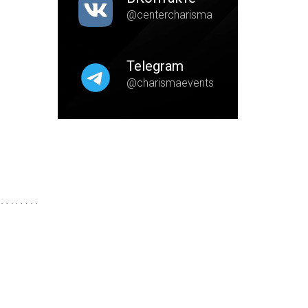
@centercharisma
Telegram
@charismaevents