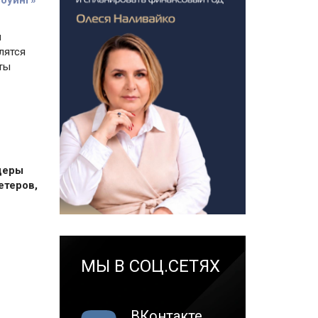
роуинг»
н
лятся
ты
идеры
етеров,
МЫ В СОЦ.СЕТЯХ
ВКонтакте