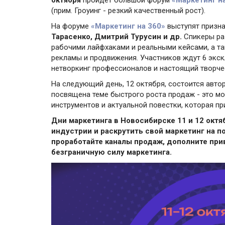
октября
пройдет большой форум
«Маркетинг н
(прим. Гроуинг - резкий качественный рост).
На форуме
«Маркетинг на 360»
выступят призна
Тарасенко, Дмитрий Турусин и др.
Спикеры раз
рабочими лайфхаками и реальными кейсами, а т
рекламы и продвижения. Участников ждут 6 экс
нетворкинг профессионалов и настоящий творчес
На следующий день, 12 октября, состоится авто
посвящена теме быстрого роста продаж - это м
инструментов и актуальной повестки, которая п
Дни маркетинга в Новосибирске 11 и 12 октя
индустрии и раскрутить свой маркетинг на 
проработайте каналы продаж, дополните пр
безграничную силу маркетинга.