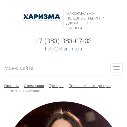
МАКСИМАЛЬНО
ПОЛЕЗНЫЕ ТРЕНИНГИ
ДЛЯ ВАШЕГО
БИЗНЕСА!
+7 (383) 383-07-03
hello@charisma.ru
Меню сайта
Togg
navig
Главная
О компании
Тренеры
Приглашённые тренеры
Наталья Аверина