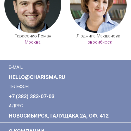
Тарасенко Роман
Людмила Макшанова
Москва
Новосибирск
E-MAIL
HELLO@CHARISMA.RU
ТЕЛЕФОН
+7 (383) 383-07-03
АДРЕС
НОВОСИБИРСК, ГАЛУЩАКА 2А, ОФ. 412