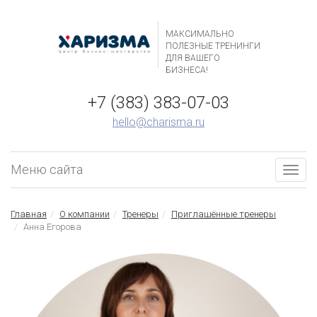
МАКСИМАЛЬНО
ПОЛЕЗНЫЕ ТРЕНИНГИ
ДЛЯ ВАШЕГО
БИЗНЕСА!
+7 (383) 383-07-03
hello@charisma.ru
Меню сайта
Togg
navig
Главная
О компании
Тренеры
Приглашённые тренеры
Анна Егорова