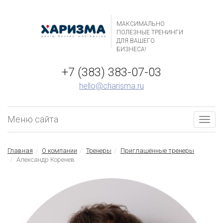
МАКСИМАЛЬНО
ПОЛЕЗНЫЕ ТРЕНИНГИ
ДЛЯ ВАШЕГО
БИЗНЕСА!
+7 (383) 383-07-03
hello@charisma.ru
Меню сайта
Togg
navig
Главная
О компании
Тренеры
Приглашённые тренеры
Александр Коренев